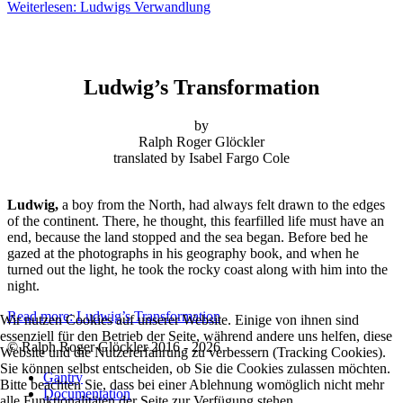
Weiterlesen: Ludwigs Verwandlung
Ludwig’s Transformation
by
Ralph Roger Glöckler
translated by Isabel Fargo Cole
Ludwig,
a boy from the North, had always felt drawn to the edges
of the continent. There, he thought, this fearfilled life must have an
end, because the land stopped and the sea began. Before bed he
gazed at the photographs in his geography book, and when he
turned out the light, he took the rocky coast along with him into the
night.
Read more: Ludwig’s Transformation
Wir nutzen Cookies auf unserer Website. Einige von ihnen sind
essenziell für den Betrieb der Seite, während andere uns helfen, diese
© Ralph Roger Glöckler 2016 - 2026
Website und die Nutzererfahrung zu verbessern (Tracking Cookies).
Sie können selbst entscheiden, ob Sie die Cookies zulassen möchten.
Gantry
Bitte beachten Sie, dass bei einer Ablehnung womöglich nicht mehr
Documentation
alle Funktionalitäten der Seite zur Verfügung stehen.