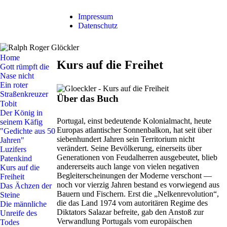
Impressum
Datenschutz
Home
Kurs auf die Freihet
Gott rümpft die
Nase nicht
Ein roter
Straßenkreuzer
Über das Buch
Tobit
Der König in
Portugal, einst bedeutende Kolonialmacht, heute
seinem Käfig
Europas atlantischer Sonnenbalkon, hat seit über
"Gedichte aus 50
siebenhundert Jahren sein Territorium nicht
Jahren"
verändert. Seine Bevölkerung, einerseits über
Luzifers
Generationen von Feudalherren ausgebeutet, blieb
Patenkind
andererseits auch lange von vielen negativen
Kurs auf die
Begleiterscheinungen der Moderne verschont —
Freiheit
noch vor vierzig Jahren bestand es vorwiegend aus
Das Ächzen der
Bauern und Fischern. Erst die „Nelkenrevolution“,
Steine
die das Land 1974 vom autoritären Regime des
Die männliche
Diktators Salazar befreite, gab den Anstoß zur
Unreife des
Verwandlung Portugals vom europäischen
Todes