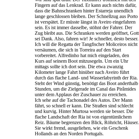
Fingern auf das Lenkrad. Er kann auch nichts dafür,
dass die Bahnschranken hinter Estarreja unendlich
lange geschlossen bleiben. Der Schnellzug aus Porto
ist verspätet. Er müsste längst in Aveiro eingefahren
sein. Es ist immer dasselbe, stöhnt der Fahrer. Der
Zug bleibt aus. Die Schranken werden geöffnet, Gott
sei Dank. Also, fahren wir! Je schneller, desto besser.
Ich will die Regatta der Tangfischer Moliceiros nicht
versäumen, die sich in Torreira auf den Start
vorbereitet. Alfredinho hat mich eingeladen, den
Kurs auf seinem Boot mitzusegeln. Um ein Uhr
mittags sollte ich dort sein. Die etwa zwanzig
Kilometer lange Fahrt hinüber nach Aveiro führt
durch das flache Land- und Wasserlabyrinth der Ria.
Steht der Wind günstig, benötigt das Boot anderthalb
Stunden, um die Zielgerade im Canal das Pirâmides
unter dem Applaus der Zuschauer zu erreichen.
Ich sehe auf die Tachonadel des Autos. Der Mann
fährt, so schnell er kann. Die Straßen sind schlecht
und kurvig. Hinter Murtosa werden sie besser. Die
flache Landschaft der Ria ist von eigentümlichem
Reiz. Bäume begrenzen den Blick, Röhricht, Häuser.
Sie wirkt fremd, ausgeliehen, wie ein Geschenk
Hollands an den Norden Portugals.