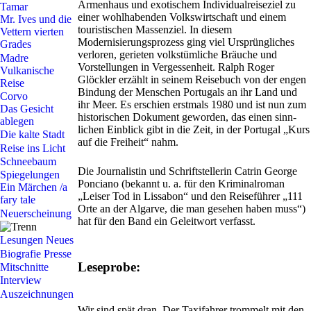
Armenhaus und exotischem Individualreiseziel zu
Tamar
einer wohlhabenden Volkswirtschaft und einem
Mr. Ives und die
touristischen Massenziel. In diesem
Vettern vierten
Modernisierungsprozess ging viel Ursprüngliches
Grades
verloren, gerieten volkstümliche Bräuche und
Madre
Vorstellungen in Vergessenheit. Ralph Roger
Vulkanische
Glöckler erzählt in seinem Reisebuch von der engen
Reise
Bindung der Menschen Portugals an ihr Land und
Corvo
ihr Meer. Es erschien erstmals 1980 und ist nun zum
Das Gesicht
historischen Dokument geworden, das einen sinn­
ablegen
lichen Einblick gibt in die Zeit, in der Portugal „Kurs
Die kalte Stadt
auf die Freiheit“ nahm.
Reise ins Licht
Schneebaum
Die Journalistin und Schriftstellerin Catrin George
Spiegelungen
Ponciano (bekannt u. a. für den Kriminal­roman
Ein Märchen /a
„Leiser Tod in Lissabon“ und den Reiseführer „111
fary tale
Orte an der Algarve, die man gesehen haben muss“)
Neuerscheinung
hat für den Band ein Geleitwort verfasst.
Lesungen
Neues
Biografie
Presse
Leseprobe:
Mitschnitte
Interview
Auszeichnungen
Wir sind spät dran. Der Taxifahrer trommelt mit den