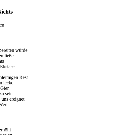
ichts
ten
bereiten würde
en ließe
ts
 Ekstase
chleimigen Rest
n lecke
 Gier
zu sein
 uns ereignet
Wert
erhöht