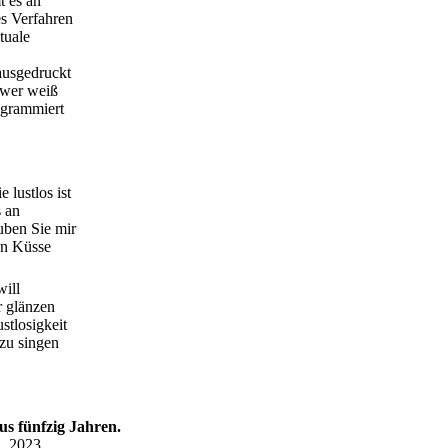
 es an
es Verfahren
tuale
 ausgedruckt
 wer weiß
rogrammiert
 lustlos ist
s an
uben Sie mir
en Küsse
will
r glänzen
stlosigkeit
zu singen
s fünfzig Jahren.
n, 2023