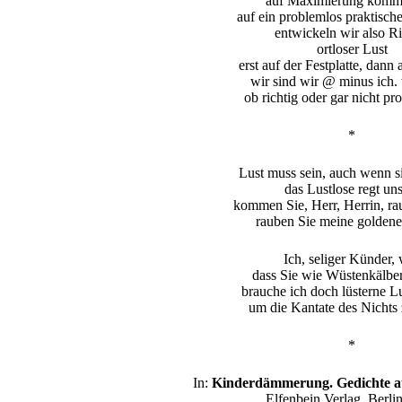
auf Maximierung kommt
auf ein problemlos praktisch
entwickeln wir also Ri
ortloser Lust
erst auf der Festplatte, dann
wir sind wir @ minus ich.
ob richtig oder gar nicht p
*
Lust muss sein, auch wenn sie
das Lustlose regt un
kommen Sie, Herr, Herrin, ra
rauben Sie meine golden
Ich, seliger Künder, 
dass Sie wie Wüstenkälbe
brauche ich doch lüsterne Lu
um die Kantate des Nichts 
*
In:
Kinderdämmerung. Gedichte au
Elfenbein Verlag, Berli